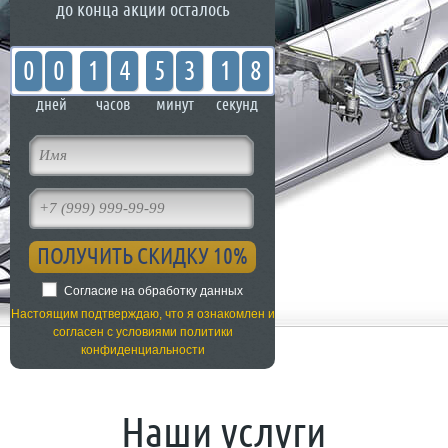
до конца акции осталось
0
0
1
4
5
3
1
8
дней
часов
минут
секунд
Согласие на обработку данных
Настоящим подтверждаю, что я ознакомлен и
согласен с условиями политики
конфиденциальности
Наши услуги